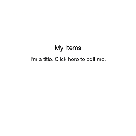
acionais e Corporativos
Produção Técnica
Contato
MEUS ING
My Items
I'm a title. ​Click here to edit me.