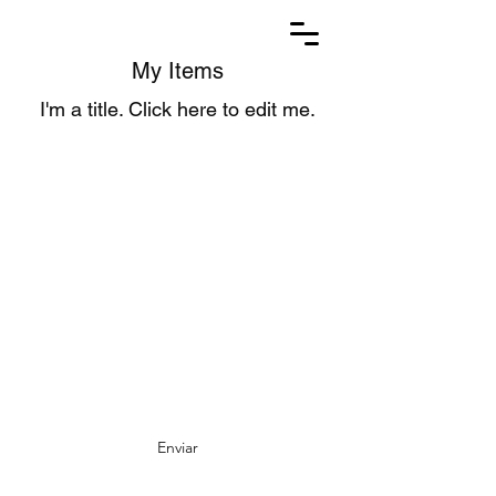
My Items
I'm a title. ​Click here to edit me.
Receba as Novidades da Astro
Produções!
Deixe aqui seu e-mail ;)
Enviar