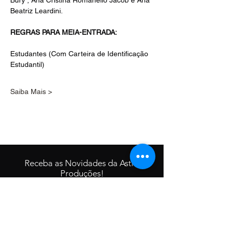
Bury , Ana Cristina Romanello Jacob e Ana 
Beatriz Leardini.
REGRAS PARA MEIA-ENTRADA:
Estudantes (Com Carteira de Identificação 
Estudantil)
Saiba Mais >
Receba as Novidades da Astro
Produções!
Deixe aqui seu e-mail ;)
Enviar