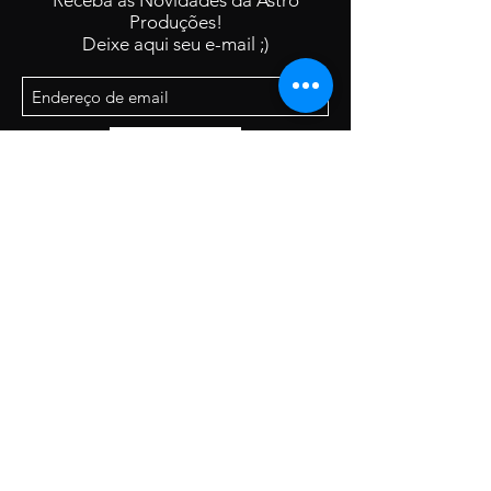
Receba as Novidades da Astro
Produções!
Deixe aqui seu e-mail ;)
Enviar
Astro Produções Artisticas e Educacionais
LTDA
CNPJ:
56.024.611
/0001-24
(19) 98259-8763
contato@projetoastro.com.br
Campinas-SP
CEP: 13076-150
Brasil
©2025 por Projeto Astro/Astro Produções